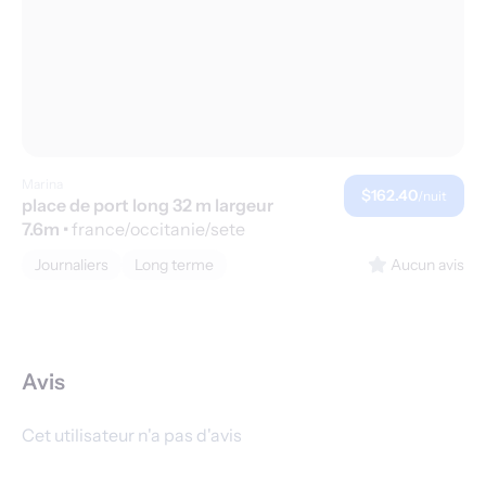
Marina
$162.40
/nuit
place de port long 32 m largeur
7.6m
•
france/occitanie/sete
Journaliers
Long terme
Aucun avis
Avis
Cet utilisateur n'a pas d'avis