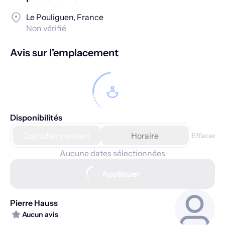
Le Pouliguen, France
Non vérifié
Avis sur l'emplacement
Disponibilités
Quotidiennement
Horaire
Effacer
Aucune dates sélectionnées
août 2026
septembre 2026
Appliquer
M
M
J
V
S
D
L
M
M
J
V
S
D
L
Pierre Hauss
1
2
1
2
3
4
5
6
Aucun avis