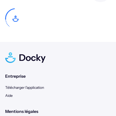
3
4
5
6
7
8
9
7
8
9
10
11
12
13
10
11
12
13
14
15
16
14
15
16
17
18
19
20
17
18
19
20
21
22
23
21
22
23
24
25
26
27
24
25
26
27
28
29
30
28
29
30
31
Entreprise
Télécharger l'application
Aide
Mentions légales