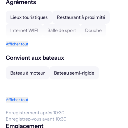
Agréments
Lieux touristiques
Restaurant à proximité
Internet WIFI
Salle de sport
Douche
Laverie
Station Essence
Afficher tout
Accès facile pour personnes handicapées
Convient aux bateaux
Station de pompage eaux grises et eaux noires
Bateau à moteur
Bateau semi-rigide
Bornes électriques
Afficher tout
Enregistrement après 10:30
Enregistrez-vous avant 10:30
Emplacement