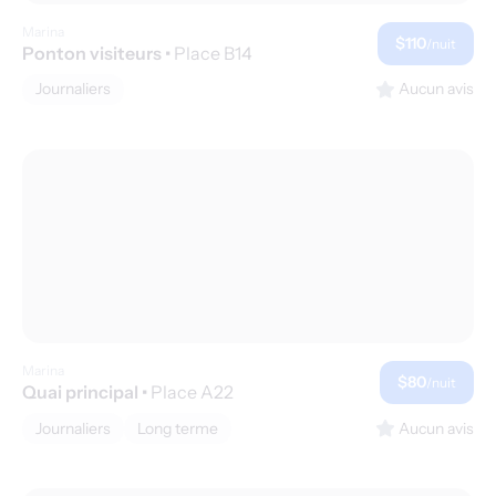
Marina
$110
/nuit
Ponton visiteurs
•
Place B14
Journaliers
Aucun avis
Marina
$80
/nuit
Quai principal
•
Place A22
Journaliers
Long terme
Aucun avis