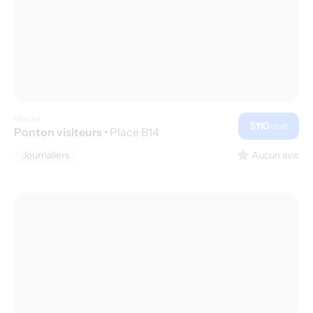
Marina
$110
/nuit
Ponton visiteurs
•
Place B14
Journaliers
Aucun avis