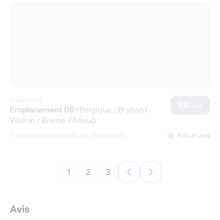
Private Plot
$15
/nuit
Emplacement 06
•
Belgique / Brabant
Wallon / Breine-l’Alleud
Pas encore disponible à la réservation
Aucun avis
1
2
3
Avis