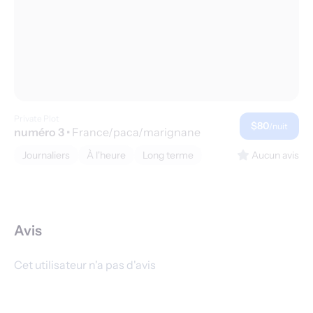
Private Plot
$80
/nuit
numéro 3
•
France/paca/marignane
Journaliers
À l'heure
Long terme
Aucun avis
Avis
Cet utilisateur n'a pas d'avis