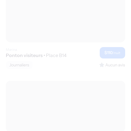
Marina
$110
/nuit
Ponton visiteurs
•
Place B14
Journaliers
Aucun avis