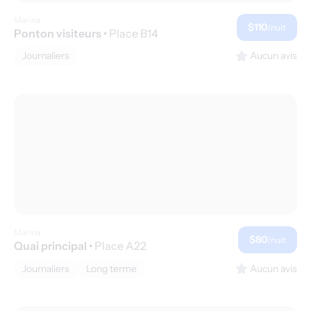
Marina
$110
/nuit
Ponton visiteurs
•
Place B14
Journaliers
Aucun avis
Marina
$80
/nuit
Quai principal
•
Place A22
Journaliers
Long terme
Aucun avis