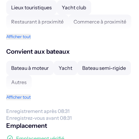
Lieux touristiques
Yacht club
Restaurant à proximité
Commerce à proximité
Hôtels
Office de tourisme
Internet WIFI
Afficher tout
Électricité
Salle de sport
Douche
Convient aux bateaux
Laverie
Parking à proximité
Bateau à moteur
Yacht
Bateau semi-rigide
Transports publics à proximité
Station Essence
Autres
Eau potable
Centre médical
Sanitaires
Afficher tout
Accès facile pour personnes handicapées
Enregistrement après 08:31
Enregistrez-vous avant 08:31
Gardiennage
Vidéosurveillance
Emplacement
Tri sélectif des déchets
Emplacement vérifié