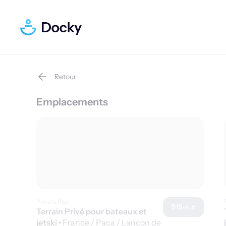
Retour
Emplacements
Private Plot
$15
/nuit
Terrain Privé pour bateaux et
jetski
•
France / Paca / Lançon de