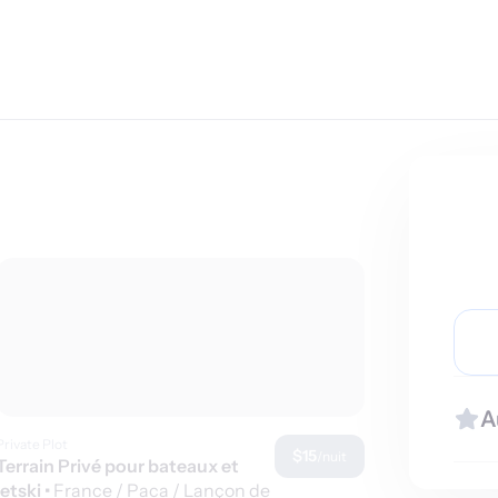
A
Private Plot
$15
/nuit
Terrain Privé pour bateaux et
jetski
•
France / Paca / Lançon de