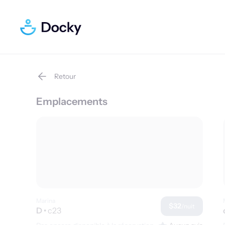
Retour
Emplacements
Marina
$32
/nuit
D
•
c23