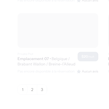
Pas encore disponible à la réservation
Aucun avis
Private Plot
$20
/nuit
Emplacement 07
•
Belgique /
Brabant Wallon / Breine-l’Alleud
Pas encore disponible à la réservation
Aucun avis
1
2
3