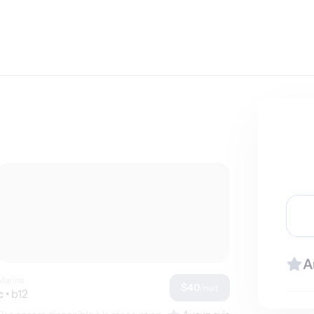
A
Marina
$40
/nuit
c
•
b12