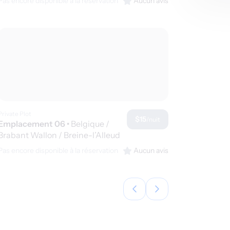
Pas encore disponible à la réservation
Aucun avis
Private Plot
$15
/nuit
Emplacement 06
•
Belgique /
Brabant Wallon / Breine-l’Alleud
Pas encore disponible à la réservation
Aucun avis