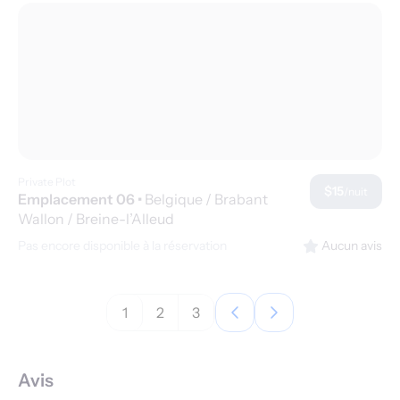
Private Plot
$15
/nuit
Emplacement 06
•
Belgique / Brabant
Wallon / Breine-l’Alleud
Pas encore disponible à la réservation
Aucun avis
1
2
3
Avis